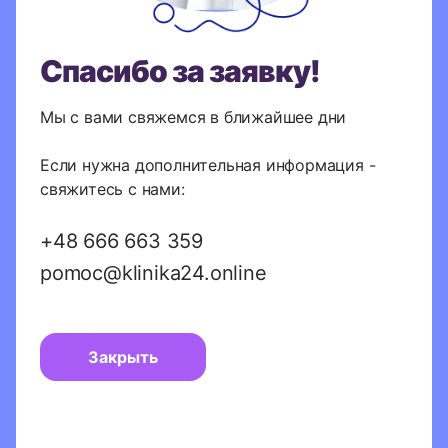
Польский
Языковой клуб
A1-B1
Языковой клуб
Спасибо за заявку!
Индивидуальные
занятия
Мы с вами свяжемся в ближайшее дни
Если нужна дополнительная информация -
свяжитесь с нами:
Стать преподавателем
Политика конфиденциальности
+48 666 663 359
Регламент языковых курсов
pomoc@klinika24.online
Следи за нами в соц.
Связаться с нами
сетях
Закрыть