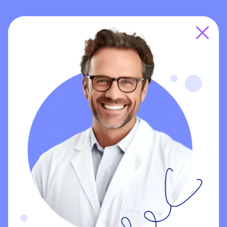
Выбрать тариф
+48 666 663 359
(Viber, Telegram, WhatsApp)
pomoc@klinika24.online
Терминология
НИЛ
Для врачей
Для врачей
Для стоматологов
Для стоматологов
Для самостоятельного
обучения