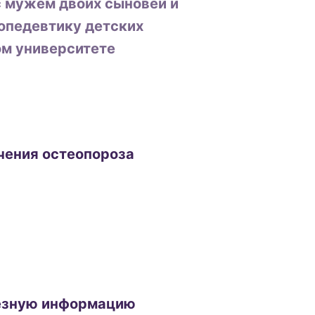
с мужем двоих сыновей и
опедевтику детских
ом университете
ечения остеопороза
.
лезную информацию