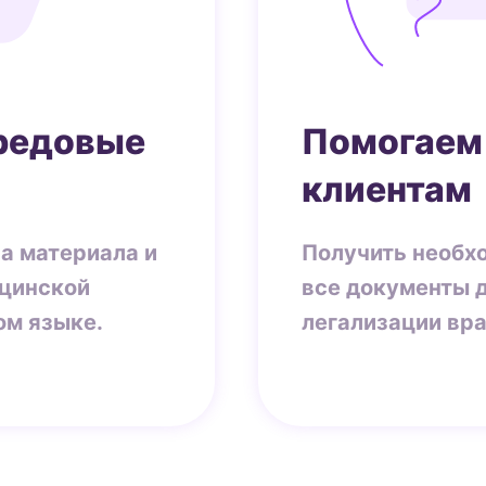
редовые
Помогаем
клиентам
а материала и
Получить необх
ицинской
все документы 
ом языке.
легализации вра