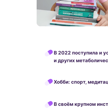
В 2022 поступила и у
и других метаболичес
Хобби: спорт, медита
В своём крупном инс