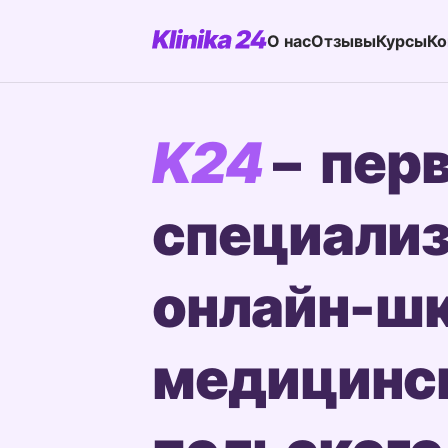
О нас
Отзывы
Курсы
Ко
K24
– пер
специали
онлайн-ш
медицинс