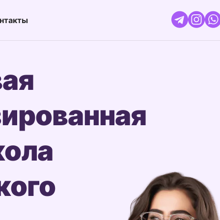
нтакты
вая
зированная
кола
кого